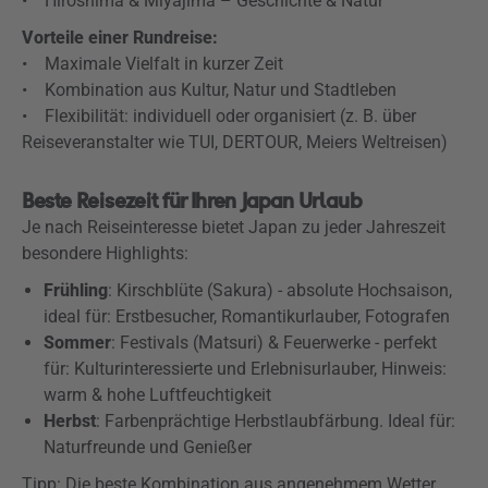
• Hiroshima & Miyajima – Geschichte & Natur
Vorteile einer Rundreise:
• Maximale Vielfalt in kurzer Zeit
• Kombination aus Kultur, Natur und Stadtleben
• Flexibilität: individuell oder organisiert (z. B. über
Reiseveranstalter wie TUI, DERTOUR, Meiers Weltreisen)
Beste Reisezeit für Ihren Japan Urlaub
Je nach Reiseinteresse bietet Japan zu jeder Jahreszeit
besondere Highlights:
Frühling
: Kirschblüte (Sakura) - absolute Hochsaison,
ideal für: Erstbesucher, Romantikurlauber, Fotografen
Sommer
: Festivals (Matsuri) & Feuerwerke - perfekt
für: Kulturinteressierte und Erlebnisurlauber, Hinweis:
warm & hohe Luftfeuchtigkeit
Herbst
: Farbenprächtige Herbstlaubfärbung. Ideal für:
Naturfreunde und Genießer
Tipp: Die beste Kombination aus angenehmem Wetter