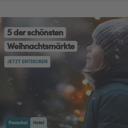
5 der schönsten
Weihnachtsmärkte
JETZT ENTDECKEN
Pauschal
Hotel